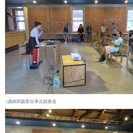
↑講師與聽眾分享古蹟再造