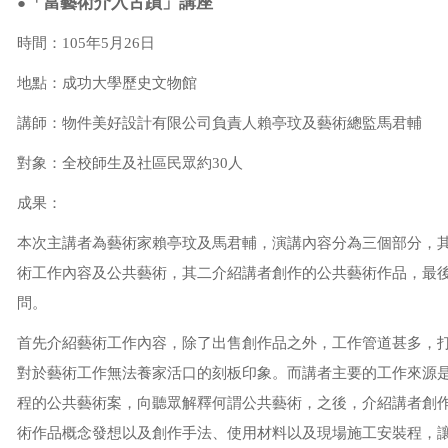
「當藝術介入古蹟」講座
●
時間：105年5月26日
地點：成功大學歷史文物館
講師：物件美好設計有限公司負責人賴亭玟及藝術總監馬君輔
對象：全校師生及社區民眾約30人
成果：
本次主講者為藝術家賴亭玟及馬君輔，演講內容分為三個部分，
術工作內容及公共藝術，其二介紹講者創作的公共藝術作品，最
問。
首先介紹藝術工作內容，除了出售創作品之外，工作管道甚多，
對於藝術工作無法養家活口的刻板印象。而講者主要的工作來源
程的公共藝術案，向聽眾解釋何謂公共藝術，之後，介紹講者創
術作品概念發想以及創作手法、使用材料以及現場施工安裝程
，