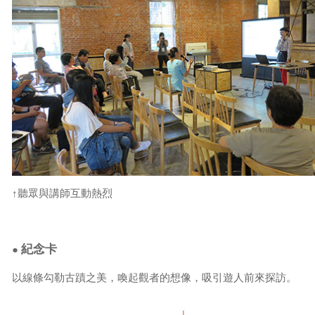
↑聽眾與講師互動熱烈
紀念卡
●
以線條勾勒古蹟之美，喚起觀者的想像，吸引遊人前來探訪。