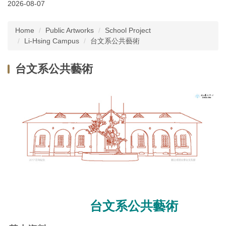
2026-08-07
Latest News
Home
Public Artworks
School Project
About Us
Li-Hsing Campus
台文系公共藝術
Services
台文系公共藝術
Public Artworks
Regulations
FAQs
Downloads
台文系公共藝術