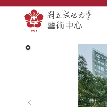
跳
到
主
要
內
容
區