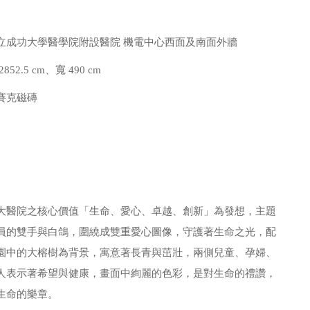
立成功大學醫學院附設醫院 機電中心西面及南面外牆
52.5 cm、寬 490 cm
賽克磁磚
大醫院之核心價值「生命、愛心、卓越、創新」為發想，主題
員的雙手與白鴿，圍繞成雙重愛心圖像，守護著生命之光，配
園中的大榕樹為背景，寓意著長青與茁壯，兩側兒童、孕婦、
人表示著希望與健康，畫面中絢麗的色彩，是對生命的禮讚，
生命的樂章。