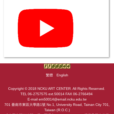
繁體
English
Copyright © 2018 NCKU ART CENTER. All Rights Reserved.
TEL 06-2757575 ext.50014 FAX 06-2766494
E-mail em50014@email.ncku.edu.tw
701 臺南市東區大學路1號 No.1, University Road, Tainan City 701,
Taiwan (R.O.C.)