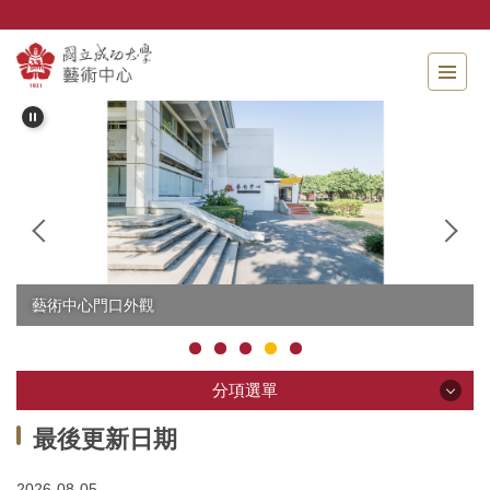
跳
到
主
要
內
容
區
藝術中心門口外觀
分項選單
分項選單
最後更新日期
2026-08-05