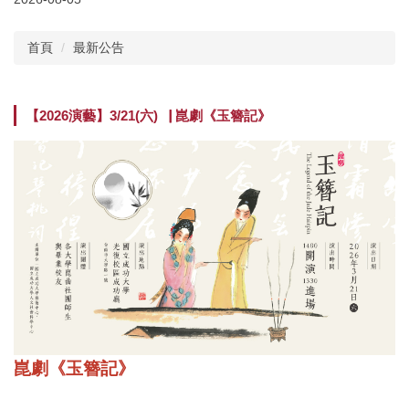
關於中心
首頁
最新公告
最新公告
藝文月訊
【2026演藝】3/21(六)▕ 崑劇《玉簪記》
課程資訊
公共藝術
藝術品典藏
美學與藝術跨域學分學程
藝術志工隊
相關成果
崑劇《玉簪記》
申請業務