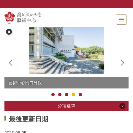
跳
到
主
要
內
容
區
藝術中心門口外觀
分項選單
分項選單
最後更新日期
2026-08-05