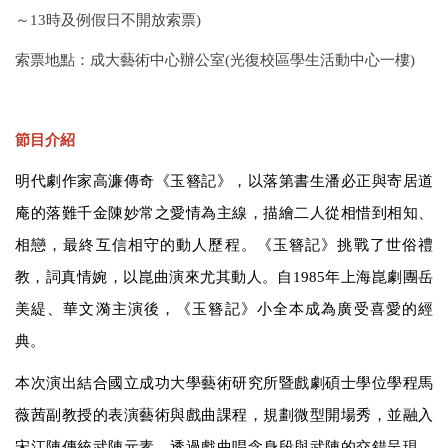
～13時及例假日不開放索票)
索票地點：成大藝術中心辦公室(光復校區學生活動中心一樓)
節目介紹
明代劇作家高濂傳奇《玉簪記》，以落第書生潘必正與寄居道
庵的落難千金陳妙常之愛情為主線，描繪二人從相惜到相知、
相戀，最終互信相守的動人歷程。《玉簪記》挑戰了世俗禮
教，詞真情婉，以崑曲演來尤其動人。自1985年上海崑劇團岳
美緹、華文漪主演後，《玉簪記》小全本成為廣受喜愛的經
典。
本次演出結合國立
成功大學藝術研究所暨戲劇碩士學位學程
馬
薇茜副教授的表演藝術與戲曲課程，規劃微型開場秀，並融入
宋江陣傳統武陣元素，透過戲曲唱念身段與武陣的交錯呈現，