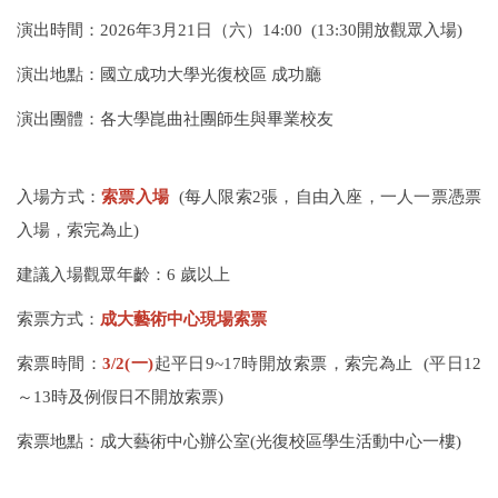
相關法規
演出時間：2026年3月21日（六）14:00 (13:30開放觀眾入場)
表單下載
演出地點：國立成功大學光復校區 成功廳
成功徽章
演出團體
：各大學崑曲社團師生與畢業校友
2025臺南國際人權藝術節
入場方式：
索票入場
(
每人限索2張，⾃由入座，⼀⼈⼀票憑票
入場，索完為止)
建議入場觀眾年齡
：6 歲以上
索票方式：
成大藝術中心現場索票
索票時間：
3/2(一)
起平日9~17時開放索票，索完為止
(
平日12
～13時及例假日不開放索票)
索票地點：成大藝術中心辦公室(光復校區學生活動中心一樓)