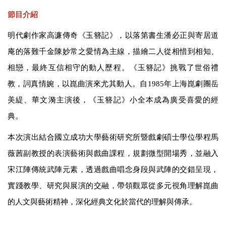
節目介紹
明代劇作家高濂傳奇《玉簪記》，以落第書生潘必正與寄居道
庵的落難千金陳妙常之愛情為主線，描繪二人從相惜到相知、
相戀，最終互信相守的動人歷程。《玉簪記》挑戰了世俗禮
教，詞真情婉，以崑曲演來尤其動人。自1985年上海崑劇團岳
美緹、華文漪主演後，《玉簪記》小全本成為廣受喜愛的經
典。
本次演出結合國立
成功大學藝術研究所暨戲劇碩士學位學程
馬
薇茜副教授的表演藝術與戲曲課程，規劃微型開場秀，並融入
宋江陣傳統武陣元素，透過戲曲唱念身段與武陣的交錯呈現，
實踐教學、研究與展演的交融，帶領觀眾從多元視角理解崑曲
的人文與藝術精神，深化經典文化於當代的理解與傳承。